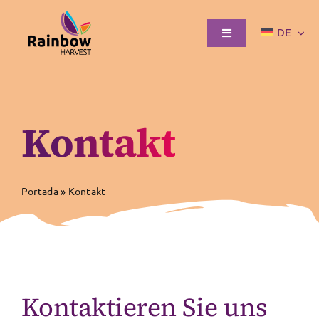
Skip
to
DE
Toggle
content
Navigation
STARTSEITE
Kontakt
PRODUKTE
Portada
»
Kontakt
LOGISTIK
KONTAKT
Kontaktieren Sie uns